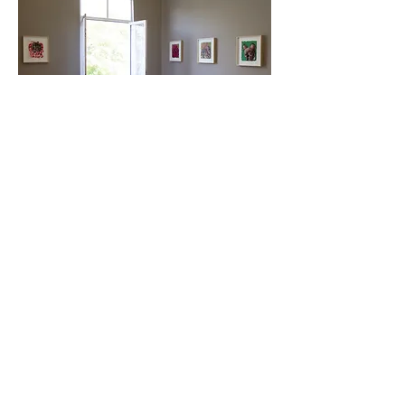
Mie Yim: New Works on Paper
Galería Mascota y Villa Magdalena
8 de febrero - 22 de febrero, 2022
MADRID
Plaza de San
Nicolás, 2
28013, Madrid
España
HORARIO
Martes-viernes: 11 am - 7pm