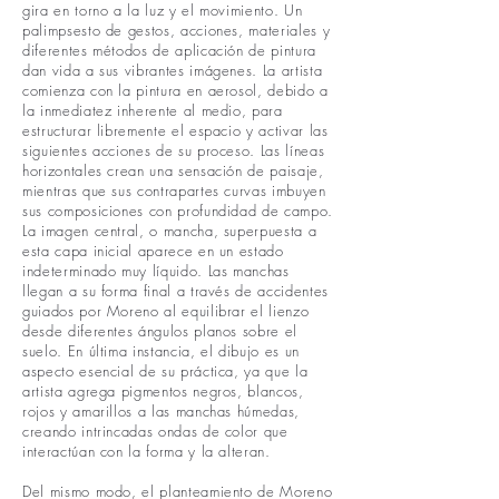
gira en torno a la luz y el movimiento. Un
palimpsesto de gestos, acciones, materiales y
diferentes métodos de aplicación de pintura
dan vida a sus vibrantes imágenes. La artista
comienza con la pintura en aerosol, debido a
la inmediatez inherente al medio, para
estructurar libremente el espacio y activar las
siguientes acciones de su proceso. Las líneas
horizontales crean una sensación de paisaje,
mientras que sus contrapartes curvas imbuyen
sus composiciones con profundidad de campo.
La imagen central, o mancha, superpuesta a
esta capa inicial aparece en un estado
indeterminado muy líquido. Las manchas
llegan a su forma final a través de accidentes
guiados por Moreno al equilibrar el lienzo
desde diferentes ángulos planos sobre el
suelo. En última instancia, el dibujo es un
aspecto esencial de su práctica, ya que la
artista agrega pigmentos negros, blancos,
rojos y amarillos a las manchas húmedas,
creando intrincadas ondas de color que
interactúan con la forma y la alteran.
Del mismo modo, el planteamiento de Moreno