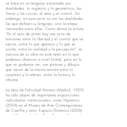
se basa en un lenguaje encarnado por
dualidades: lo orgánico y lo geométrico, las
líneas y las curvas, el azar y el control. Sin
embargo, en esta serie no son las dualidades
las que definen su lenguaje, sino la etapa
intermedia entre ellas. Como afirma la artista:
“En el acto de pintar hay una serie de
tensiones entre la libertad y el control que se
ejerce, entre lo que aparece y lo que se
oculta, entre la realidad y la percepción”. La
esencia de su obra no está tanto en lo que
podemos observar a nivel formal, pero en lo
que no podemos ver, son pinturas y dibujos
que nacen de la eterna tensión entre lo
corpóreo y lo etéreo, entre la forma y lo
informe.
La obra de Felicidad Moreno (Madrid, 1959)
ha sido objeto de importantes exposiciones
individuales institucionales, como Hipnótico
(2006) en el Museo de Arte Contemporáneo
de Castilla y León, Espacio Dinámico (2006)
en el Centro de Arte Caja Burgos, Museo de
Bellas Artes de Santander (2007) y Sala
Amós Salvador de La Rioja (2004), y en