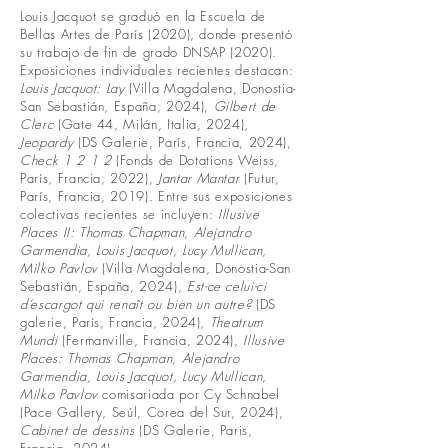
Louis Jacquot se graduó en la Escuela de
Bellas Artes de París (2020), donde presentó
su trabajo de fin de grado DNSAP (2020).
Exposiciones individuales recientes destacan:
Louis Jacquot: Lay
(Villa Magdalena, Donostia-
San Sebastián, España, 2024),
Gilbert de
Clerc
(Gate 44, Milán, Italia, 2024),
Jeopardy
(DS Galerie, París, Francia, 2024),
Check 1 2 1 2
(Fonds de Dotations Weiss,
París, Francia, 2022),
Jantar Mantar
(Futur,
París, Francia, 2019). Entre sus exposiciones
colectivas recientes se incluyen:
Illusive
Places II: Thomas Chapman, Alejandro
Garmendia, Louis Jacquot, Lucy Mullican,
Milko Pavlov
(Villa Magdalena, Donostia-San
Sebastián, España, 2024),
Est-ce celui-ci
d’escargot qui renaît ou bien un autre?
(DS
galerie, París, Francia, 2024),
Theatrum
Mundi
(Fermanville, Francia, 2024),
Illusive
Places: Thomas Chapman, Alejandro
Garmendia, Louis Jacquot, Lucy Mullican,
Milko Pavlov
comisariada por Cy Schnabel
(Pace Gallery, Seúl, Corea del Sur, 2024),
Cabinet de dessins
(DS Galerie, Paris,