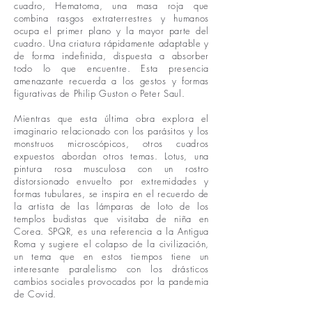
cuadro, Hematoma, una masa roja que
combina rasgos extraterrestres y humanos
ocupa el primer plano y la mayor parte del
cuadro. Una criatura rápidamente adaptable y
de forma indefinida, dispuesta a absorber
todo lo que encuentre. Esta presencia
amenazante recuerda a los gestos y formas
figurativas de Philip Guston o Peter Saul.
Mientras que esta última obra explora el
imaginario relacionado con los parásitos y los
monstruos microscópicos, otros cuadros
expuestos abordan otros temas. Lotus, una
pintura rosa musculosa con un rostro
distorsionado envuelto por extremidades y
formas tubulares, se inspira en el recuerdo de
la artista de las lámparas de loto de los
templos budistas que visitaba de niña en
Corea. SPQR, es una referencia a la Antigua
Roma y sugiere el colapso de la civilización,
un tema que en estos tiempos tiene un
interesante paralelismo con los drásticos
cambios sociales provocados por la pandemia
de Covid.