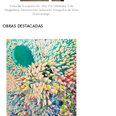
Vistas de la exposición:
Mie Yim: Mutantes
, Villa
Magdalena, Donostia-San Sebastián. Fotografía de Idoia
Unzurrunzaga.
OBRAS DESTACADAS