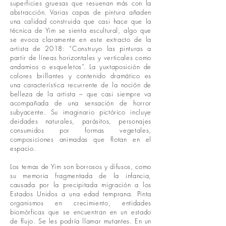
superficies gruesas que resuenan más con la
abstracción. Varias capas de pintura añaden
una calidad construida que casi hace que la
técnica de Yim se sienta escultural, algo que
se evoca claramente en este extracto de la
artista de 2018: “Construyo las pinturas a
partir de líneas horizontales y verticales como
andamios o esqueletos”. La yuxtaposición de
colores brillantes y contenido dramático es
una característica recurrente de la noción de
belleza de la artista – que casi siempre va
acompañada de una sensación de horror
subyacente. Su imaginario pictórico incluye
deidades naturales, parásitos, personajes
consumidos por formas vegetales,
composiciones animadas que flotan en el
espacio.
Los temas de Yim son borrosos y difusos, como
su memoria fragmentada de la infancia,
causada por la precipitada migración a los
Estados Unidos a una edad temprana. Pinta
organismos en crecimiento, entidades
biomórficas que se encuentran en un estado
de flujo. Se les podría llamar mutantes. En un