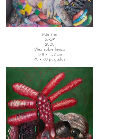
Mie Yim
SPQR
2020
Óleo sobre lienzo
178 x 152 cm
(70 x 60 pulgadas)