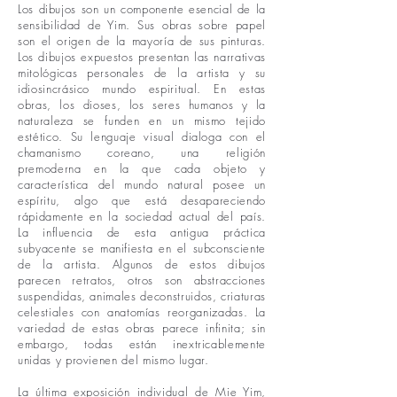
Los dibujos son un componente esencial de la
sensibilidad de Yim. Sus obras sobre papel
son el origen de la mayoría de sus pinturas.
Los dibujos expuestos presentan las narrativas
mitológicas personales de la artista y su
idiosincrásico mundo espiritual. En estas
obras, los dioses, los seres humanos y la
naturaleza se funden en un mismo tejido
estético. Su lenguaje visual dialoga con el
chamanismo coreano, una religión
premoderna en la que cada objeto y
característica del mundo natural posee un
espíritu, algo que está desapareciendo
rápidamente en la sociedad actual del país.
La influencia de esta antigua práctica
subyacente se manifiesta en el subconsciente
de la artista. Algunos de estos dibujos
parecen retratos, otros son abstracciones
suspendidas, animales deconstruidos, criaturas
celestiales con anatomías reorganizadas. La
variedad de estas obras parece infinita; sin
embargo, todas están inextricablemente
unidas y provienen del mismo lugar.
La última exposición individual de Mie Yim,