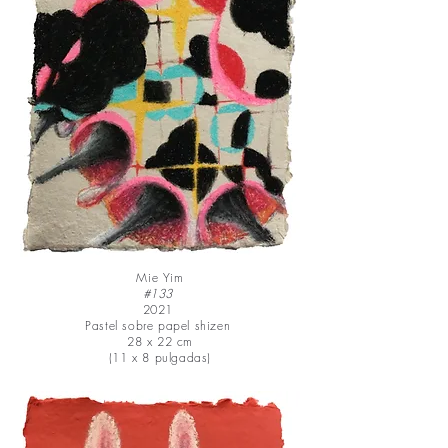
Mie Yim
#133
2021
Pastel sobre papel shizen
28 x 22 cm
(11 x 8 pulgadas)