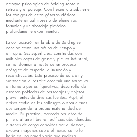
enfoque psicológico de Bolding sobre el
retrato y el paisaje. Con frecuencia subvierte
los códigos de estos géneros clásicos
mediante un palimpsesto de elementos
formales y un abordaje pictórico
profundamente experimental.
La composición en la obra de Bolding se
concibe como una pátina de tiempo y
entropía. Sus superficies, construidas con
múltiples capas de gesso y pintura industrial,
se transforman a través de un proceso
enérgico de raspado, eliminación y
reconstrucción. Este proceso de adición y
sustracción le permite construir una narrativa
en torno a gestos figurativos, desarrollando
escenas pobladas de personajes y objetos
provenientes de diversas fuentes. Aquí, el
artista confía en los hallazgos o apariciones
que surgen de la propia materialidad del
medio. Su práctica, marcada por años de
pintura al aire libre -en edificios abandonados
o trenes de carga corroídos por el tiempo-,
excava imágenes sobre el lienzo como lo
haría en una pared vacía que pudiera