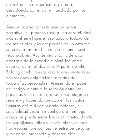
encontrar: una superficie agrietada,
descolorida por el sol y manchada por los
elementos.
Aunque podría considerarse un pintor
narrativo, su proceso revela una sensibilidad
más sutil en el que el uso poco ortodoxo de
los materiales y la aceptación de lo azaroso
se convierten en el motor de escenas casi
reconocibles. Accidentes y coincidencias
emergen de la superficie pictórica como
espejismos en el desierto. A partir de ahí,
Bolding combina esas apariciones materiales
con visiones enigmáticas tomadas de
fotografías personales. Asumiendo el papel
de testigo -atento a la relación entre las
personas y su entorno, a cómo se integran o
resisten- y habiendo crecido en las vastas
llanuras del midwest estadounidense, su
sensibilidad visual se configura en un lugar
donde se puede mirar hacia el infinito, donde
los espejismos titilan y se disuelven en una
frontera siempre cambiante entre percepción
y memoria, presencia y desaparición.