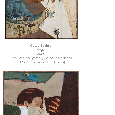
Casey Bolding
Tangle
2025
Óleo, acrílico, gesso y flashe sobre lienzo
109 x 77 cm (43 x 30 pulgadas)