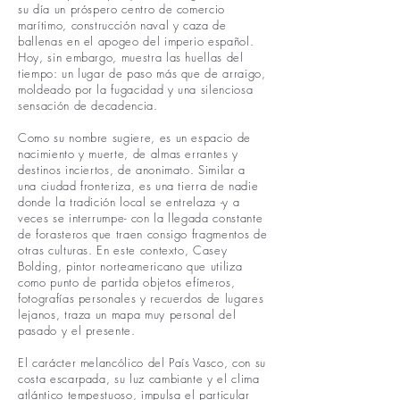
su día un próspero centro de comercio
marítimo, construcción naval y caza de
ballenas en el apogeo del imperio español.
Hoy, sin embargo, muestra las huellas del
tiempo: un lugar de paso más que de arraigo,
moldeado por la fugacidad y una silenciosa
sensación de decadencia.
Como su nombre sugiere, es un espacio de
nacimiento y muerte, de almas errantes y
destinos inciertos, de anonimato. Similar a
una ciudad fronteriza, es una tierra de nadie
donde la tradición local se entrelaza -y a
veces se interrumpe- con la llegada constante
de forasteros que traen consigo fragmentos de
otras culturas. En este contexto, Casey
Bolding, pintor norteamericano que utiliza
como punto de partida objetos efímeros,
fotografías personales y recuerdos de lugares
lejanos, traza un mapa muy personal del
pasado y el presente.
El carácter melancólico del País Vasco, con su
costa escarpada, su luz cambiante y el clima
atlántico tempestuoso, impulsa el particular