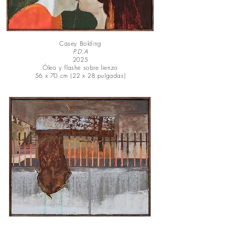
Casey Bolding
P.D.A
2025
Óleo y flashe sobre lienzo
56 x 70 cm (22 x 28 pulgadas)